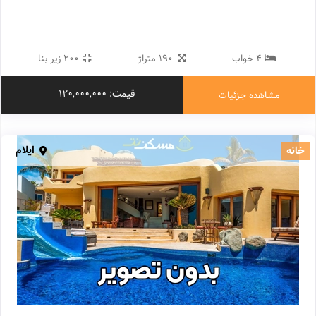
4 خواب
190 متراژ
200 زیر بنا
قیمت: 120,000,000
مشاهده جزئیات
ایلام
خانه