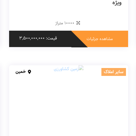
ویژه
10000 متراژ
قیمت: 3,500,000,000
مشاهده جزئیات
خمین
سایر املاک