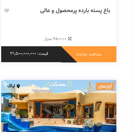
باغ پسته بارده پرمحصول و عالی
450000 متراژ
قیمت: 31,500,000,000
مشاهده جزئیات
اراک
آپارتمان