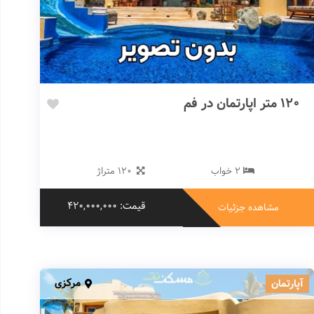
120 متر اپارتمان در فم
2 خواب
120 متراژ
قیمت: 420,000,000
مشاهده جزئیات
مرکزی
آپارتمان