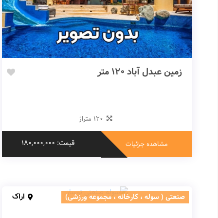
زمین عبدل آباد 120 متر
120 متراژ
قیمت: 180,000,000
مشاهده جزئیات
اراک
صنعتی ( سوله ، کارخانه ، مجموعه ورزشی)