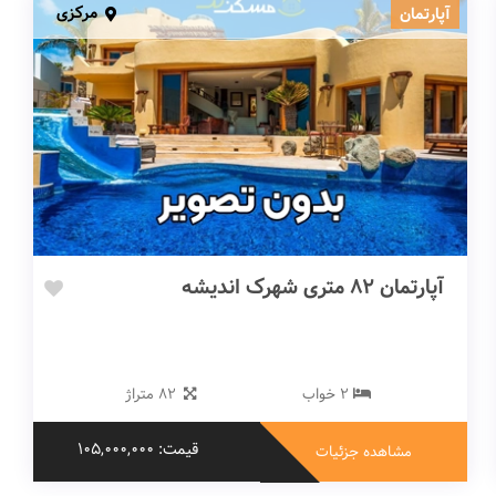
مرکزی
آپارتمان
آپارتمان 82 متری شهرک اندیشه
2 خواب
82 متراژ
قیمت: 105,000,000
مشاهده جزئیات