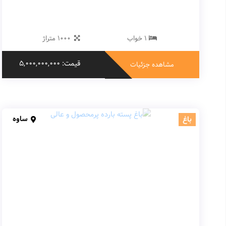
1 خواب
1000 متراژ
قیمت: 5,000,000,000
مشاهده جزئیات
ساوه
باغ