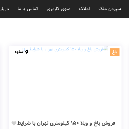
سپردن ملک
املاک
منوی کاربری
تماس با ما
دربار
ساوه
باغ
فروش باغ و ویلا 150 کیلومتری تهران با شرایط