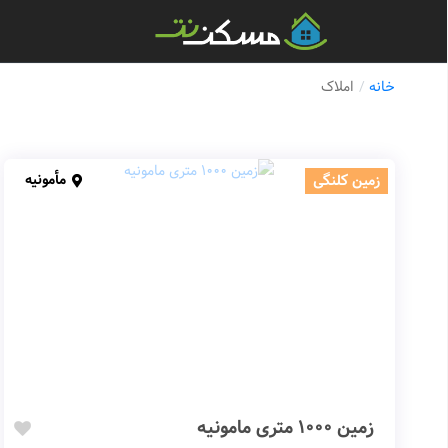
خانه
املاک
مأمونیه
زمین کلنگی
زمین 1000 متری مامونیه