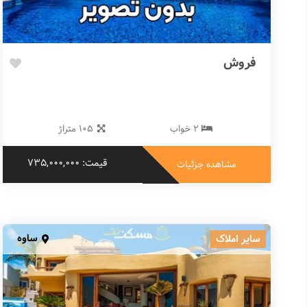
فروش
2 خواب
105 متراژ
قیمت: 735,000,000
مشاهده جزئیات
ساوه
سایر املاک