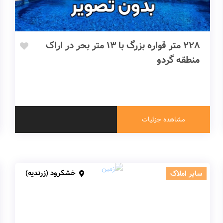
228 متر قواره بزرگ با 13 متر بحر در اراک
منطقه گردو
مشاهده جزئیات
خشکرود (زرندیه)
سایر املاک