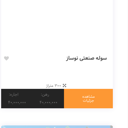
سوله صنعتی نوساز
300 متراژ
رهن:
اجاره:
مشاهده
جزئیات
40,000,000
40,000,000