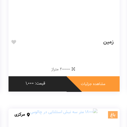
زمین
40000 متراژ
قیمت: 1,000
مشاهده جزئیات
مرکزی
باغ