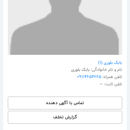
ایمیل شما
پیام
بابک بلوری
(1)
نام و نام خانوادگی:
بابک بلوری
تلفن همراه:
09114654665
تلفن ثابت:
---
تماس با آگهی دهنده
گزارش تخلف
ارسال