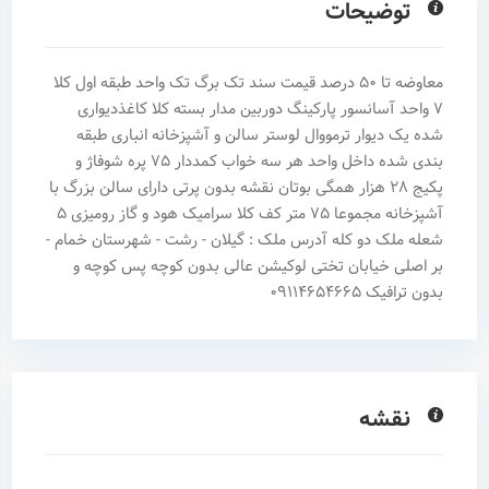
توضیحات
معاوضه تا 50 درصد قیمت سند تک برگ تک واحد طبقه اول کلا
7 واحد آسانسور پارکینگ دوربین مدار بسته کلا کاغذدیواری
شده یک دیوار ترمووال لوستر سالن و آشپزخانه انباری طبقه
بندی شده داخل واحد هر سه خواب کمددار 75 پره شوفاژ و
پکیج 28 هزار همگی بوتان نقشه بدون پرتی دارای سالن بزرگ با
آشپزخانه مجموعا 75 متر کف کلا سرامیک هود و گاز رومیزی 5
شعله ملک دو کله آدرس ملک : گیلان - رشت - شهرستان خمام -
بر اصلی خیابان تختی لوکیشن عالی بدون کوچه پس کوچه و
بدون ترافیک 09114654665
نقشه