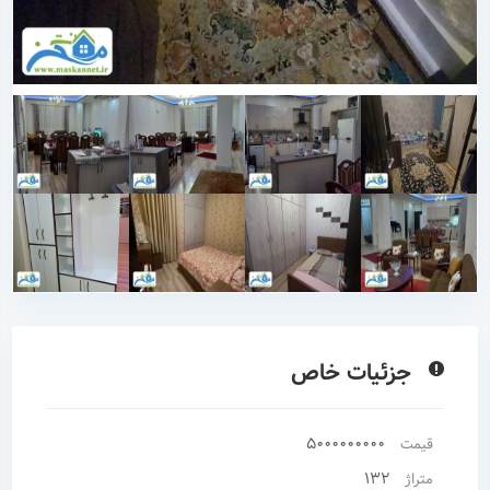
جزئیات خاص
5000000000
قیمت
132
متراژ