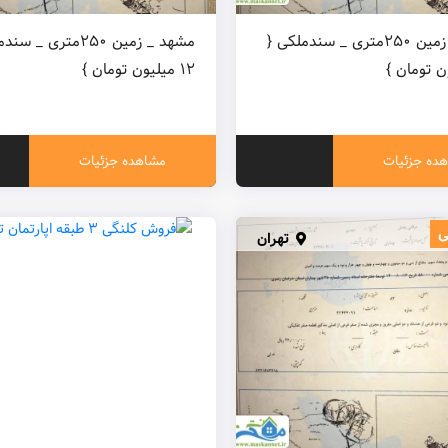
مشهد _ زمین ۲۵۰متری _ سندملکی {
مشهد _ زمین ۲۵۰متری _ 
۱۲ میلیون تومان }
ده جزئیات
مشاهده جزئیات
ی
تهران