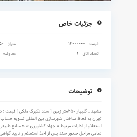
جزئیات خاص
50
12000000
قیمت
متراژ
1
تعداد اتاق
معاوضه
توضیحات
تهران ‎به لحاظ ساخت
استعلام از ادارات مربوط « جهاد کشاورزی » « منابع طبیعی