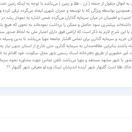
اموال منقول از جمله ( ارز ، طلا و زمین ) می‌باشد با توجه به اینکه زمین تحت
و همچنین بواسطه ویژگی که با توسعه و عمران شهری ایجاد می‌گردد ترقی کرده و 
امنیت و اطمینان در میان سرمایه گذاران می‌گردد ضمن اشاره به نمودار رشد در
داشته‌اند بیشترین سود حاصل و ممکن را برداشت نموده‌اند به نحوی که هیچ باز
ا و ارز قابل مقایسه و رقابت با زمین نبوده است ‎حال با این شرح لازم به ذکر است که اراضی فوق دارای اعتبار ملی به لحاظ صدور س
ن خرید و سرمایه گذاری برای تمامی اقشار جامعه مهیا می‌باشد تا بدین وسیله د
اشند بنابراین علاقه‌مندان به سرمایه گذاری حتی خارج از استان بدون نیاز به
ورت غیر حضوری از طریق دفترخانه اسناد رسمی شهر محل سکونت خود اقدام به خ
نمایند شرایط و امکان لینک و ارتباط بین دفترخانه‌های کل کشور با شهر مشهد مستعد و مهیا می‌باشد ‎تلفن تماس جهت مشاوره نحوه 
گذاری 09157661400 ‎ساعت تماس از ١٠ صبح الی ٢٢ شب ‎خاک طلا است ‎گلبهار شهر آینده اندیشان ‎لینک ویدئو معرفی شهر گلبهار ??