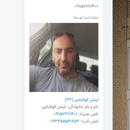
09157661400
ایجادشده توسط
نام شما
ایمیل شما
پیام
ایمان کولابادی
(33)
نام و نام خانوادگی:
ایمان کولابادی
تلفن همراه:
09157661400
تلفن ثابت:
09335553853