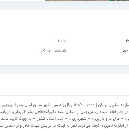
---
2
زیربنا
خیر
90601
کد ملک
مشهد _ گلبهار ‎٢5٠متر زمین [ سند تکبرگ ملکی ] ‎قیمت : دوازده میلیون تومان [ ١٢٠/٠٠٠/٠٠٠ ریال ] ‎دومین شهر مدرن ایران پس از پردیس
ار شهرسازی بین المللی ‎تسویه حساب در دفترخانه اسناد رسمی پس از انتقال سند تکبرگ قطعی بنام خریدار با دریاف
 » « مالیات و دارایی » « شهرداری » « ثبت اسناد کشور » به جهت تایید سند
تمامی مراحل صدور سند پس از اخذ استعلام و تایید گواهی از ادارات نامبرده انجام می‌گردد ‎نظر به اینکه با افزایش قیمت دلار و از