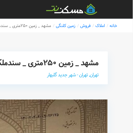
خانه
املاک
فروش
زمین کلنگی
مشهد _ زمین ۲۵۰متری _ سندملکی { ۱۲ میلیون تومان }
مشهد _ زمین ۲۵۰متری _ سندملکی { ۱۲ میلیون تومان }
تهران, تهران - شهر جدید گلبهار