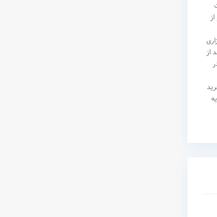
از
اری
ند از
ر
رید
سرمایه