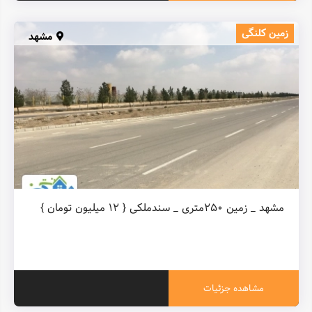
زمین کلنگی
مشهد
مشهد _ زمین ۲۵۰متری _ سندملکی { ۱۲ میلیون تومان }
مشاهده جزئیات