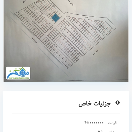
جزئیات خاص
450000000
قیمت