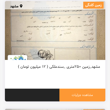
زمین کلنگی
مشهد
مشهد_زمین ۲۵۰متری _سندملکی { ۱۲ میلیون تومان }
مشاهده جزئیات