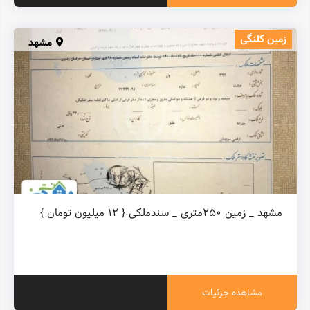
زمین کلنگی
مشهد
مشهد _ زمین ۲۵۰متری _ سندملکی { ۱۲ میلیون تومان }
مشاهده جزئیات