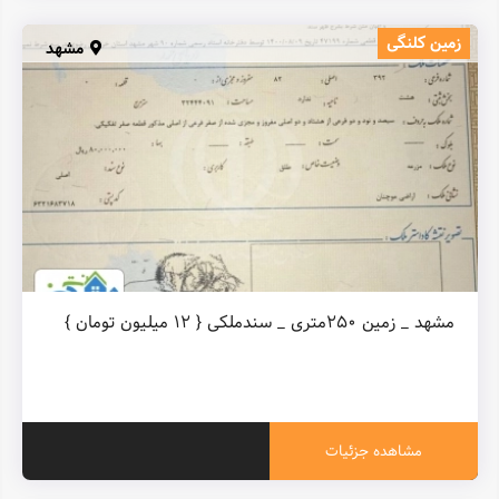
زمین کلنگی
مشهد
مشهد _ زمین ۲۵۰متری _ سندملکی { ۱۲ میلیون تومان }
مشاهده جزئیات