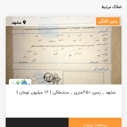
املاک مرتبط
زمین کلنگی
مشهد
مشهد _ زمین ۲۵۰متری _ سندملکی { ۱۲ میلیون تومان }
مشاهده جزئیات