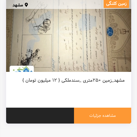
زمین کلنگی
مشهد
مشهد_زمین ۲۵۰متری _سندملکی { ۱۲ میلیون تومان }
مشاهده جزئیات