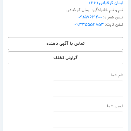
ایمان کولابادی
(33)
نام و نام خانوادگی:
ایمان کولابادی
تلفن همراه:
09157661400
تلفن ثابت:
09335553853
تماس با آگهی دهنده
گزارش تخلف
نام شما
ایمیل شما