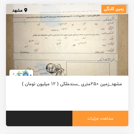
زمین کلنگی
مشهد
مشهد_زمین ۲۵۰متری _سندملکی { ۱۲ میلیون تومان }
مشاهده جزئیات