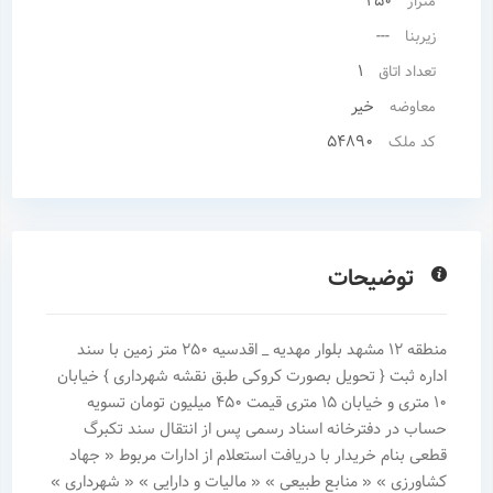
250
متراژ
---
زیربنا
1
تعداد اتاق
خیر
معاوضه
54890
کد ملک
توضیحات
منطقه 12 مشهد بلوار مهدیه _ اقدسیه 250 متر زمین با سند
اداره ثبت { تحویل بصورت کروکی طبق نقشه شهرداری } خیابان
۱۰ متری و خیابان ۱۵ متری قیمت ۴۵۰ میلیون تومان تسویه
حساب در دفترخانه اسناد رسمی پس از انتقال سند تکبرگ
قطعی بنام خریدار با دریافت استعلام از ادارات مربوط « جهاد
کشاورزی » « منابع طبیعی » « مالیات و دارایی » « شهرداری »