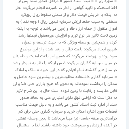
« شهرداری » « ثبت اسناد کشور » مراحل صدور سند پس از
اخذ استعلام و تایید گواهی از ادارات نامبرده انجام می‌گردد نظر
به اینکه با افزایش قیمت دلار و از سمتی سقوط ریال رویکرد
منطقی به سبب حفظ ارزش سرمایه تبدیل ریال { وجه نقد } به
اموال منقول از جمله ارز ، طلا و زمین می‌باشد با توجه به اینکه
زمین تحت تاثیر هر نوع تورم و افزایش غیرمعقول قیمتها رشد
کرده و همچنین بواسطه ویژگی که به جهت توسعه و عمران
شهری ایجاد می‌گردد باعث ترقی و ارتقا شده و از این موضوع
سود برده و بهره‌مند می‌گردد که همین امر باعث امنیت و اطمینان
در میان سرمایه گذاران می‌گردد ضمن اینکه با نظر به نمودار رشد
در سال‌های گذشته تمام افرادی که در این حوزه « ملک و املاک
» سرمایه گذاری داشته‌اند مطلوب‌ترین و بیشترین سود حاصل و
ممکن را برداشت نموده‌اند به نحوی که هیچ بازاری حتی طلا و ارز
قابل مقایسه و رقابت با زمین نبوده است حال با این شرح لازم
به ذکر است که اراضی فوق دارای اعتباری ملی به لحاظ صدور
سند از اداره ثبت اسناد کشور می‌باشد و به دلیل قیمت مناسب
قطعات مورد اشاره امکان خرید و سرمایه گذاری حتی برای کم
در‌آمدترین طبقه جامعه نیز مهیا می‌باشد تا بدین وسیله نقشی
در آینده فرزندان و سرنوشت خود داشته باشند لذا با استقبال