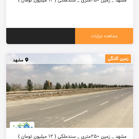
مشهد _ زمین ۲۵۰متری _ سندملکی { ۱۲ میلیون تومان }
مشاهده جزئیات
زمین کلنگی
مشهد
مشهد _ زمین ۲۵۰متری _ سندملکی { ۱۲ میلیون تومان }