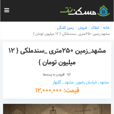
خانه
املاک
فروش
زمین کلنگی
مشهد_زمین ۲۵۰متری _سندملکی { ۱۲ میلیون تومان }
مشهد_زمین ۲۵۰متری _سندملکی { ۱۲
میلیون تومان }
افزودن به پسندها
مشهد , خراسان رضوی - مشهد _ گلبهار
قیمت: 12,000,000