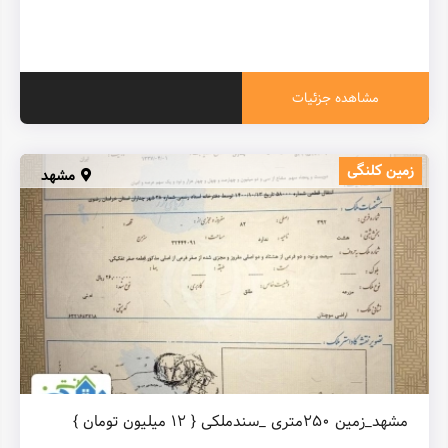
مشاهده جزئیات
زمین کلنگی
مشهد
مشهد_زمین ۲۵۰متری _سندملکی { ۱۲ میلیون تومان }