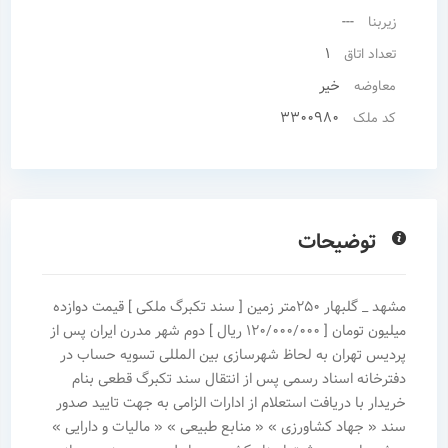
---
زیربنا
1
تعداد اتاق
خیر
معاوضه
3300980
کد ملک
توضیحات
مشهد _ گلبهار ۲۵۰متر زمین [ سند تکبرگ ملکی ] قیمت دوازده
میلیون تومان [ ۱۲۰/۰۰۰/۰۰۰ ریال ] دوم شهر مدرن ایران پس از
پردیس تهران به لحاظ شهرسازی بین المللی تسویه حساب در
دفترخانه اسناد رسمی پس از انتقال سند تکبرگ قطعی بنام
خریدار با دریافت استعلام از ادارات الزامی به جهت تایید صدور
سند « جهاد کشاورزی » « منابع طبیعی » « مالیات و دارایی »