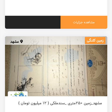
مشاهده جزئیات
زمین کلنگی
مشهد
مشهد_زمین ۲۵۰متری _سندملکی { ۱۲ میلیون تومان }