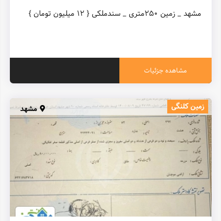
مشهد _ زمین ۲۵۰متری _ سندملکی { ۱۲ میلیون تومان }
مشاهده جزئیات
زمین کلنگی
مشهد