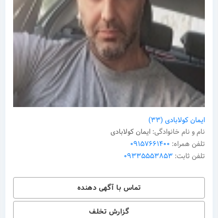
ایمیل شما
پیام
ایمان کولابادی
(33)
نام و نام خانوادگی:
ایمان کولابادی
تلفن همراه:
09157661400
تلفن ثابت:
09335553853
تماس با آگهی دهنده
گزارش تخلف
ارسال