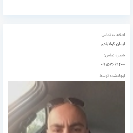
اطلاعات تماس
ایمان کولابادی
شماره تماس:
09157661400
ایجادشده توسط
نام شما