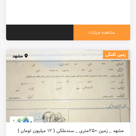
مشاهده جزئیات
زمین کلنگی
مشهد
مشهد _ زمین ۲۵۰متری _ سندملکی { ۱۲ میلیون تومان }