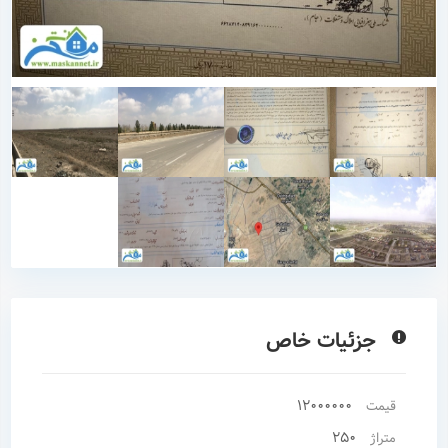
جزئیات خاص
12000000
قیمت
250
متراژ